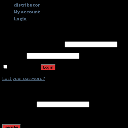
distributor
My account
Login
Login
Username or email address
*
Password
*
Remember me
Log in
Lost your password?
Register
Email address
*
A password will be sent to your email address.
Register