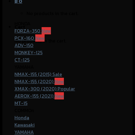
฿
0
No products in the cart.
HONDA
Cart
FORZA-350
PCX-160
No products in the cart.
ADV-150
MONKEY-125
CT-125
YAMAHA
NMAX-155 (2015)
NMAX-155 (2020)
XMAX-300 (2020)
AEROX-155 (2021)
MT-15
COMMOn
Honda
Kawasaki
YAMAHA