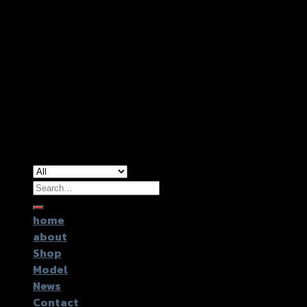
Copyright 2026 ©
GTR2017 Co.,Ltd.
Search
for:
home
about
Shop
Model
News
Contact