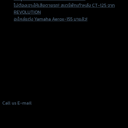
ไม่ต้องเจาะให้เสียดายรถ! สเตร์พักเท้าหลัง CT-125 จาก
REVOLUTION
อะไหล่แต่ง Yamaha Aerox-155 มาแล้ว!
Recent Comments
156 Rama 2 Rd. , Soi.2 Jomthong ,
Bangkok 10150, Thailand
Tel: 02-476-1399 , 098-829-9301
Call us
E-mail