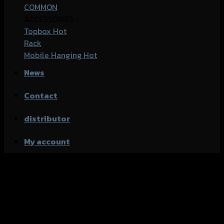
COMMON
ACCESSORIES
Topbox
Rack
Mobile Hanging
News
Contact
distributor
My account
Category Archives:
Aerox-
155