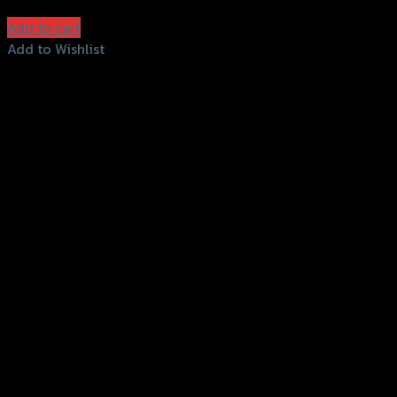
฿
830
(INC. VAT)
Add to cart
Add to Wishlist
Add to Wishlist