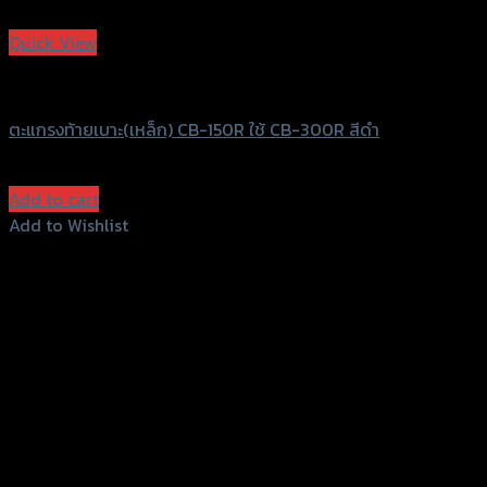
Add to Wishlist
Quick View
SRK
ตะแกรงท้ายเบาะ(เหล็ก) CB-150R ใช้ CB-300R สีดำ
฿
980
(INC. VAT)
Add to cart
Add to Wishlist
Add to Wishlist