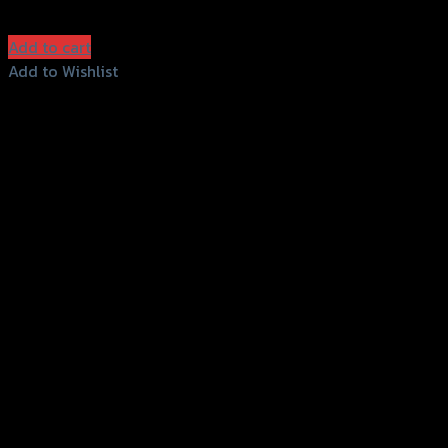
฿
1,400
(INC. VAT)
Add to cart
Add to Wishlist
Add to Wishlist