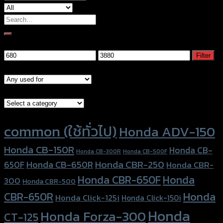
Search
for:
Filter by price
Min
Max
Filter
price
price
Models
Brand Category
Product tags
common (ใช้ทั่วไป)
Honda ADV-150
Honda CB-150R
Honda CB-
Honda CB-300R
Honda CB-500F
Honda CBR-250
Honda CB-650R
650F
Honda CBR-
Honda CBR-650F
Honda
300
Honda CBR-500
Honda
CBR-650R
Honda Click-125i
Honda Click-150i
Honda
Honda Forza-300
CT-125