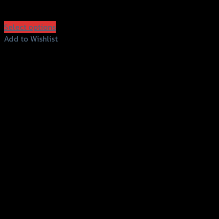
฿
3,490
–
฿
3,880
(INC. VAT)
Select options
This
Add to Wishlist
product
Add to Wishlist
has
multiple
variants.
The
options
may
be
chosen
on
the
product
page