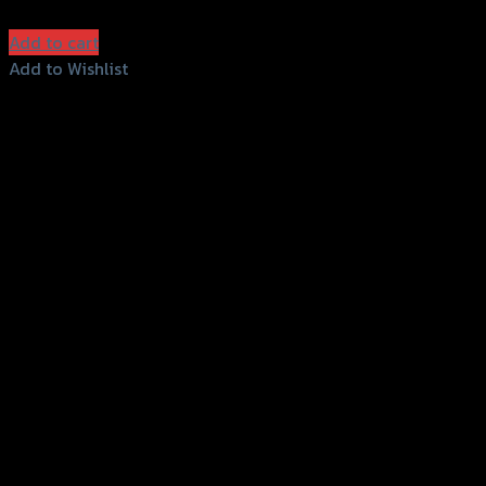
฿
1,820
(INC. VAT)
Add to cart
Add to Wishlist
Add to Wishlist