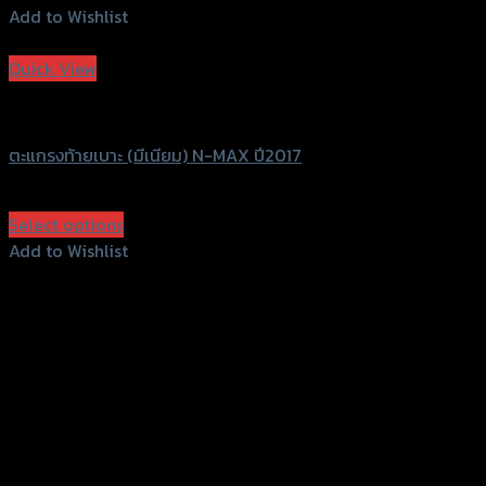
Add to Wishlist
Add to Wishlist
Quick View
Grand Thai Raider
ตะแกรงท้ายเบาะ (มีเนียม) N-MAX ปี2017
฿
1,470
–
฿
1,680
(INC. VAT)
Select options
This
Add to Wishlist
product
Add to Wishlist
has
multiple
variants.
The
options
may
be
chosen