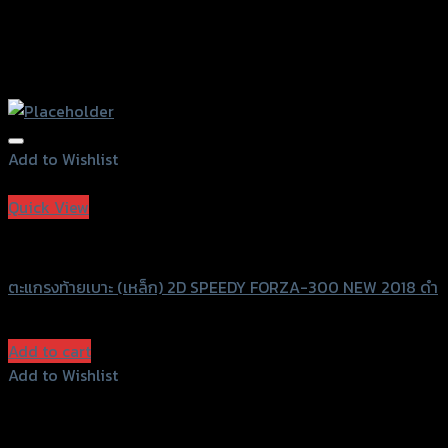
Add to Wishlist
Add to Wishlist
Quick View
Speedy
ตะแกรงท้ายเบาะ (เหล็ก) 2D SPEEDY FORZA-300 NEW 2018 ดำ
฿
1,540
(INC. VAT)
Add to cart
Add to Wishlist
Add to Wishlist