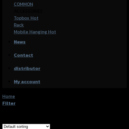
COMMON
ACCESSORIES
Topbox
Rack
Mobile Hanging
News
Contact
distributor
My account
Home
/
Product accessories type
/
ตะแกรงท้ายเบาะ
Filter
Showing 1–20 of 30 results