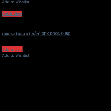
Add to Wishlist
Add to Wishlist
Quick View
Seri-Group
ตะแกรงท้ายเบาะ (เหล็ก) GPX DRONE-150
฿
1,470
(INC. VAT)
Add to cart
Add to Wishlist
Add to Wishlist