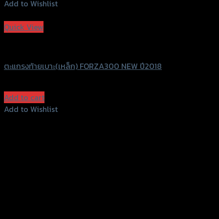
Add to Wishlist
Add to Wishlist
Quick View
Uncategorized
ตะแกรงท้ายเบาะ(เหล็ก) FORZA300 NEW ปี2018
฿
1,680
(INC. VAT)
Add to cart
Add to Wishlist
Add to Wishlist