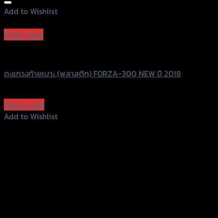
Add to Wishlist
Add to Wishlist
Quick View
Uncategorized
ตะแกรงท้ายเบาะ (พลาสติก) FORZA-300 NEW ปี 2018
฿
1,610
(INC. VAT)
Add to cart
Add to Wishlist
Add to Wishlist