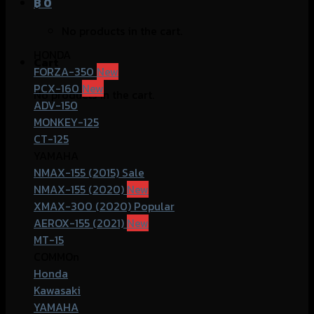
฿
0
No products in the cart.
HONDA
Cart
FORZA-350
PCX-160
No products in the cart.
ADV-150
MONKEY-125
CT-125
YAMAHA
NMAX-155 (2015)
NMAX-155 (2020)
XMAX-300 (2020)
AEROX-155 (2021)
MT-15
COMMOn
Honda
Kawasaki
YAMAHA