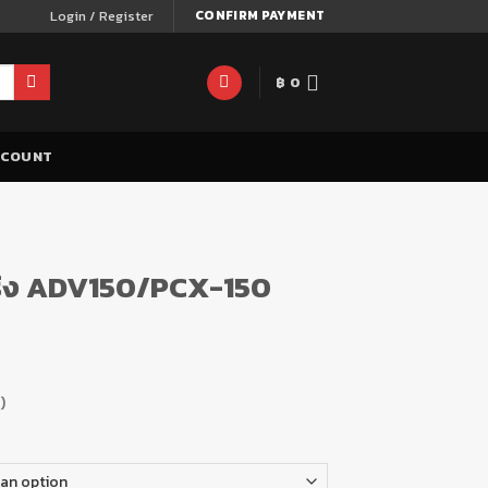
Login / Register
CONFIRM PAYMENT
฿
0
CCOUNT
สปริง ADV150/PCX-150
)