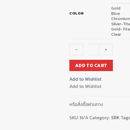
Gold
Blue
COLOR
Chromiu
Silver-Ti
Gold-Tit
Clear
ขา
ADD TO CART
ตั้ง
ข้าง
Add to Wishlist
เดิม+สปริง
Add to Wishlist
ADV150/PCX-
150
NEW
หรือสั่งซื้อผ่านทาง
ปี2018
quantity
SKU:
N/A
Category:
SRK
Tags