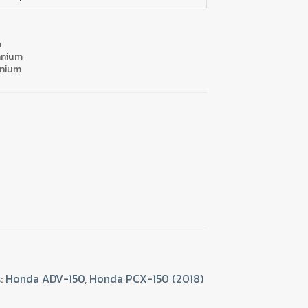
m
tanium
anium
:
Honda ADV-150
,
Honda PCX-150 (2018)