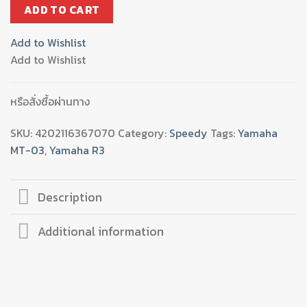
ขา
ADD TO CART
ยึด
ป้าย
Add to Wishlist
ทะเบียน(Tison)
Add to Wishlist
TAILTIDY
MT03
R3
หรือสั่งซื้อผ่านทาง
002
(BB)
SKU:
4202116367070
Category:
Speedy
Tags:
Yamaha
quantity
MT-03
,
Yamaha R3
Description
Additional information