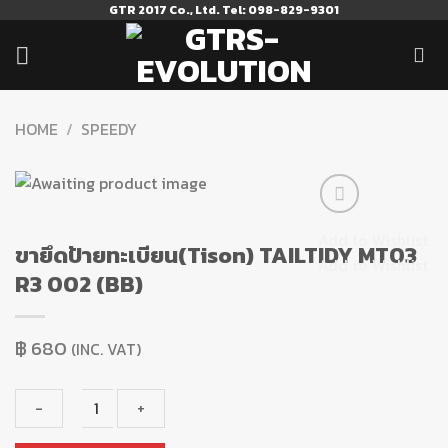
Skip
GTR 2017 Co., Ltd. Tel: 098-829-9301
to
content
HOME
/
SPEEDY
Add to Wishlist
ขายึดป้ายทะเบียน(Tison) TAILTIDY MT03
Add to Wishlist
R3 002 (BB)
฿
680
(INC. VAT)