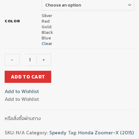
Silver
Red
COLOR
Gold
Black
Blue
Clear
ชุด
ADD TO CART
เก็บ
ของ
Add to Wishlist
ใต้
Add to Wishlist
เบาะ(มี
เนียม)3ชิ้นSPEEDY
ZOOMER-
หรือสั่งซื้อผ่านทาง
X
NEW2015
SKU:
N/A
Category:
Speedy
Tag:
Honda Zoomer-X (2015)
quantity