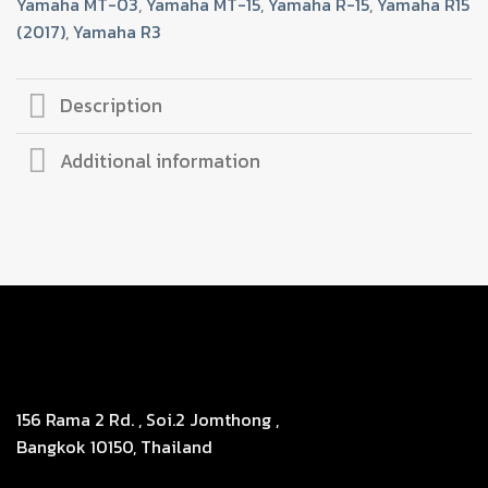
Yamaha MT-03
,
Yamaha MT-15
,
Yamaha R-15
,
Yamaha R15
ปี15-
(2017)
,
Yamaha R3
17
MT03
(R+L)
Description
quantity
Additional information
156 Rama 2 Rd. , Soi.2 Jomthong ,
Bangkok 10150, Thailand