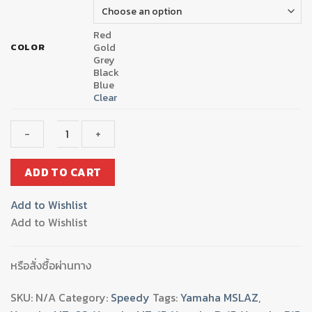
Red
Gold
COLOR
Grey
Black
Blue
Clear
ตัว
ADD TO CART
รอง
แกน
Add to Wishlist
ล้อ
Add to Wishlist
หน้า
กัน
ล้ม
หรือสั่งซื้อผ่านทาง
SPEEDY
MT15/MSLAZ
SKU:
N/A
Category:
Speedy
Tags:
Yamaha MSLAZ
,
R3/R15