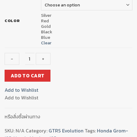
Silver
Red
COLOR
Gold
Black
Blue
Clear
น็อต
ADD TO CART
ยึด
ส
Add to Wishlist
เตอร์
Add to Wishlist
หลัง
CNC
GTR
หรือสั่งซื้อผ่านทาง
MSX-
125
SKU:
N/A
Category:
GTRS Evolution
Tags:
Honda Grom-
M8