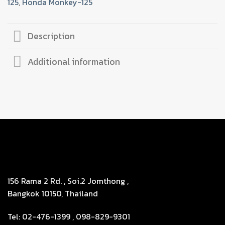
125
,
Honda Monkey-125
x
1.25
(4
Description
ตัว)
quantity
Additional information
156 Rama 2 Rd. , Soi.2 Jomthong ,
Bangkok 10150, Thailand
Tel: 02-476-1399 , 098-829-9301