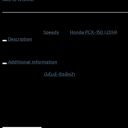
ลล์
Add to Wishlist
หน้า
SPEEDY
หรือสั่งซื้อผ่านทาง
(พลาสติก
SKU:
N/A
Category:
Speedy
Tag:
Honda PCX-150 (2014)
ABS
Description
อย่าง
ดี)
Windshield SPEEDY PCX-NEW (2014) (ABS plastic)
PCX-
NEW
Additional information
(ปี
accessories type
บังไมล์-ชิลล์หน้า
2014)
quantity
Color
Transparent, Film, ทรงเดิมติดรถ
used for
Honda PCX-150 (2014)