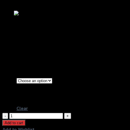
Add to Wishlist
บังไมล์-ชิลล์หน้า SPEEDY (พลาสติก ABS อ
฿
350
(INC. VAT)
Transparent
Color
Film
ทรงเดิมติดรถ
Clear
บัง
ไมล์-
Add to cart
ชิ
Add to Wishlist