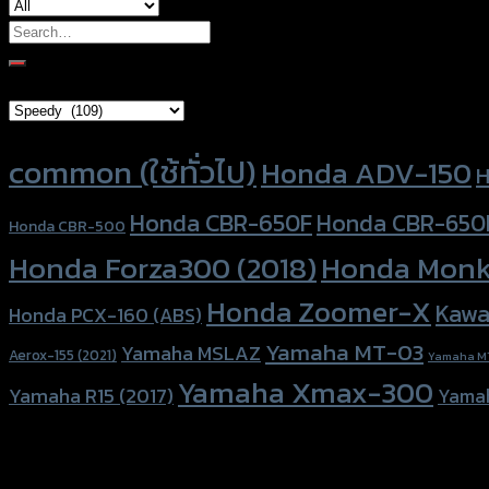
Search
for:
Brand Category
Product tags
common (ใช้ทั่วไป)
Honda ADV-150
H
Honda CBR-650F
Honda CBR-650
Honda CBR-500
Honda Forza300 (2018)
Honda Monk
Honda Zoomer-X
Kawa
Honda PCX-160 (ABS)
Yamaha MT-03
Yamaha MSLAZ
Aerox-155 (2021)
Yamaha M
Yamaha Xmax-300
Yamaha R15 (2017)
Yama