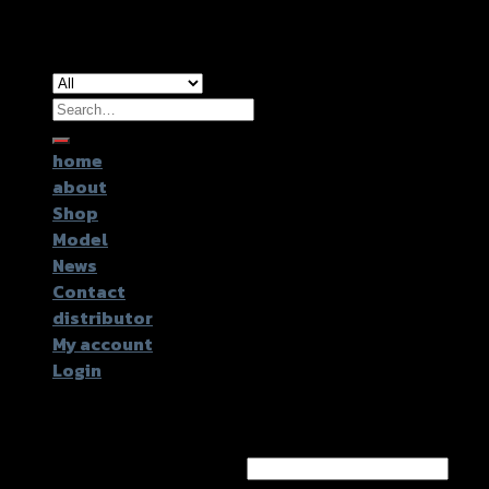
Copyright 2026 ©
GTR2017 Co.,Ltd.
Search
for:
home
about
Shop
Model
News
Contact
distributor
My account
Login
Login
Username or email address
*