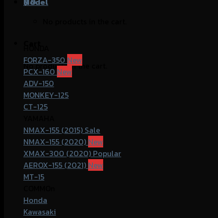
฿
Model
0
No products in the cart.
Cart
HONDA
FORZA-350
No products in the cart.
PCX-160
ADV-150
MONKEY-125
CT-125
YAMAHA
NMAX-155 (2015)
NMAX-155 (2020)
XMAX-300 (2020)
AEROX-155 (2021)
MT-15
COMMOn
Honda
Kawasaki