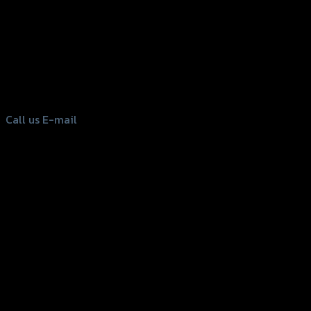
156 Rama 2 Rd. , Soi.2 Jomthong ,
Bangkok 10150, Thailand
Tel: 02-476-1399 , 098-829-9301
Call us
E-mail