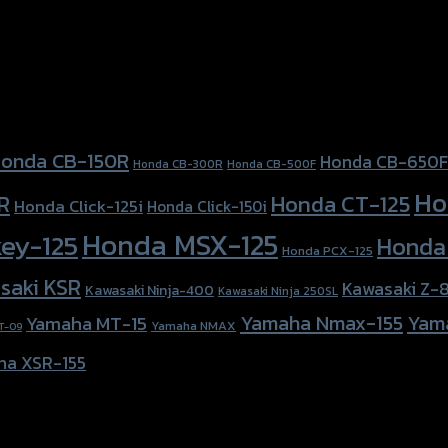
onda CB-150R
Honda CB-650F
Honda CB-300R
Honda CB-500F
Ho
Honda CT-125
R
Honda Click-125i
Honda Click-150i
Honda MSX-125
ey-125
Honda
Honda PCX-125
saki KSR
Kawasaki Z-
Kawasaki Ninja-400
Kawasaki Ninja 250SL
Yamaha Nmax-155
Yam
Yamaha MT-15
Yamaha NMAX
T-09
ha XSR-155