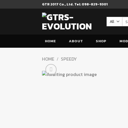
Skip
GTR 2017 Co., Ltd. Tel: 098-829-9301
to
content
Se
for
HOME
ABOUT
SHOP
MOD
HOME
/
SPEEDY