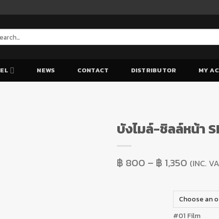
arch
:
EL
NEWS
CONTACT
DISTRIBUTOR
MY A
บังไมล์-ชิลล์หน้
Add to Wishlist
฿
800
–
฿
1,350
(INC. V
Add to Wishlist
#01 Film