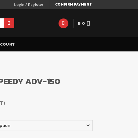
Login / Register
CONFIRM PAYMENT
฿
0
CCOUNT
า SPEEDY ADV-150
AT)