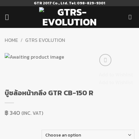
Skip
GTR 2017 Co., Ltd. Tel: 098-829-9301
to
content
HOME
/
GTRS EVOLUTION
Add to Wishlist
Add to Wishlist
บู๊ชล้อหน้ากลึง GTR CB-150 R
฿
340
(INC. VAT)