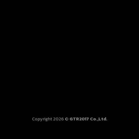
Copyright 2026 ©
GTR2017 Co.,Ltd.
This website uses cookies to improve user experience. By
using our website you consent to all cookies in accordance