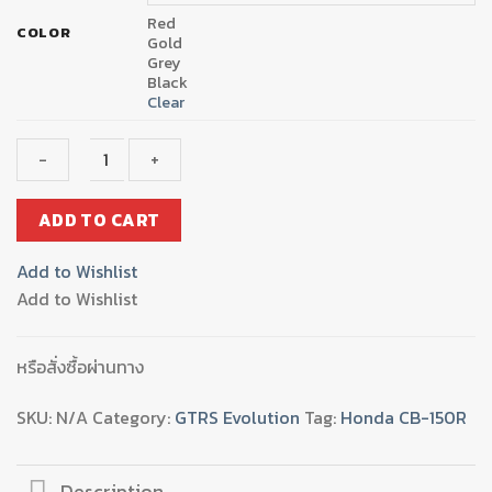
Red
COLOR
Gold
Grey
Black
Clear
บู๊
ADD TO CART
ชล้อ
หน้า
Add to Wishlist
กลึง
Add to Wishlist
GTR
CB-
150
หรือสั่งซื้อผ่านทาง
R
quantity
SKU:
N/A
Category:
GTRS Evolution
Tag:
Honda CB-150R