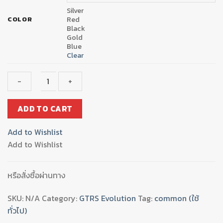
Silver
Red
COLOR
Black
Gold
Blue
Clear
ประกับ
ADD TO CART
สาย
คัน
Add to Wishlist
เร่ง
Add to Wishlist
คู่
GTR
quantity
หรือสั่งซื้อผ่านทาง
SKU:
N/A
Category:
GTRS Evolution
Tag:
common (ใช้
ทั่วไป)