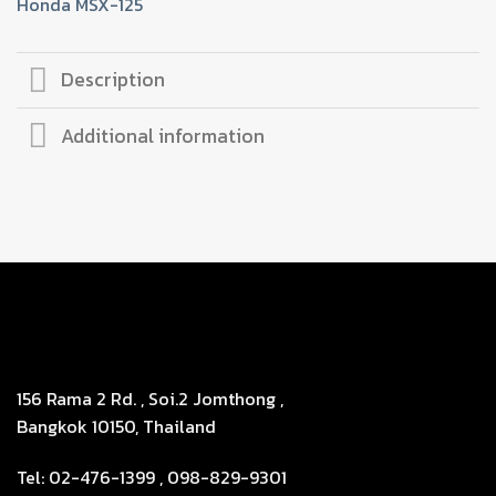
Honda MSX-125
ลิคCNC
REVO
MONKEYใช้MSX-
Description
125
quantity
Additional information
156 Rama 2 Rd. , Soi.2 Jomthong ,
Bangkok 10150, Thailand
Tel: 02-476-1399 , 098-829-9301