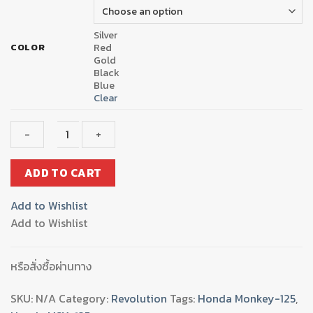
Silver
Red
COLOR
Gold
Black
Blue
Clear
ฝา
ADD TO CART
ปิด
ฝา
Add to Wishlist
สูบ
Add to Wishlist
ด้านLฝา
ปิด
โซ่
หรือสั่งซื้อผ่านทาง
ราว
ลิ้น+อค
SKU:
N/A
Category:
Revolution
Tags:
Honda Monkey-125
,
ริ