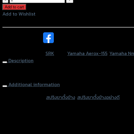
ขา
Add to cart
ตั้ง
Add to Wishlist
ข้าง
Add to Wishlist
N-
MAX/AEROX
หรือสั่งซื้อผ่านทาง
อย่าง
ดี
SKU:
N/A
Category:
SRK
Tags:
Yamaha Aerox-155
,
Yamaha Nm
ใช้
Description
Q-
BIX
Side Stand Spring YAMAHA N-MAX/AEROX Q-BIX (2mm)
หนา2
Additional information
mm
quantity
accessories type
สปริงขาตั้งข้าง
,
สปริงขาตั้งข้างอย่างดี
Color
Gold, Blue, Silver-Titanium, Gold-Titan
used for
Yamaha Aerox-155, Yamaha NMAX-155 (