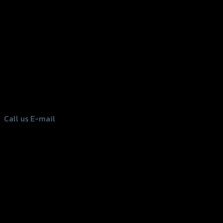
156 Rama 2 Rd. , Soi.2 Jomthong ,
Bangkok 10150, Thailand
Tel: 02-476-1399 , 098-829-9301
Call us
E-mail