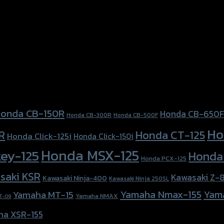
onda CB-150R
Honda CB-650F
Honda CB-300R
Honda CB-500F
Ho
Honda CT-125
R
Honda Click-125i
Honda Click-150i
Honda MSX-125
ey-125
Honda
Honda PCX-125
saki KSR
Kawasaki Z-
Kawasaki Ninja-400
Kawasaki Ninja 250SL
Yamaha Nmax-155
Yam
Yamaha MT-15
Yamaha NMAX
T-09
ha XSR-155