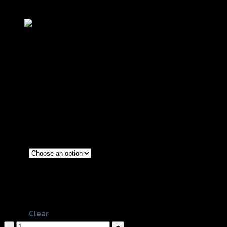
Add to Wishlist
สปริงขาตั้งข้าง N-MAX/AEROX อย่างดี ใ
฿
30
–
฿
50
(INC. VAT)
Gold
Blue
Color
Silver-Titanium
Gold-Titanium
Clear
สปริง