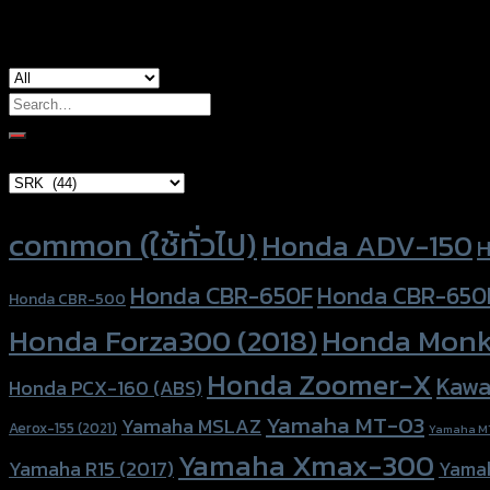
Search
for:
Brand Category
Product tags
common (ใช้ทั่วไป)
Honda ADV-150
H
Honda CBR-650F
Honda CBR-650
Honda CBR-500
Honda Forza300 (2018)
Honda Monk
Honda Zoomer-X
Kawa
Honda PCX-160 (ABS)
Yamaha MT-03
Yamaha MSLAZ
Aerox-155 (2021)
Yamaha M
Yamaha Xmax-300
Yamaha R15 (2017)
Yama