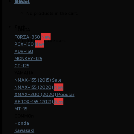
฿
Model
0
No products in the cart.
Cart
HONDA
FORZA-350
No products in the cart.
PCX-160
ADV-150
MONKEY-125
CT-125
YAMAHA
NMAX-155 (2015)
NMAX-155 (2020)
XMAX-300 (2020)
AEROX-155 (2021)
MT-15
COMMOn
Honda
Kawasaki