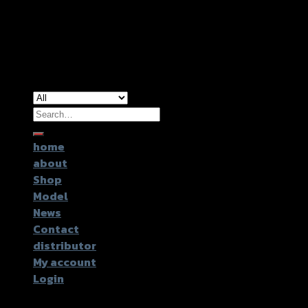
Copyright 2026 ©
GTR2017 Co.,Ltd.
Search
for:
home
about
Shop
Model
News
Contact
distributor
My account
Login