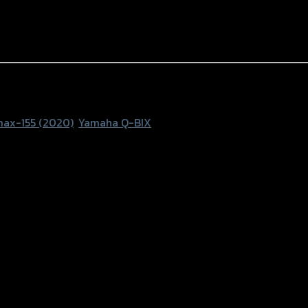
ax-155 (2020)
,
Yamaha Q-BIX
ium
2020), Yamaha Q-BIX