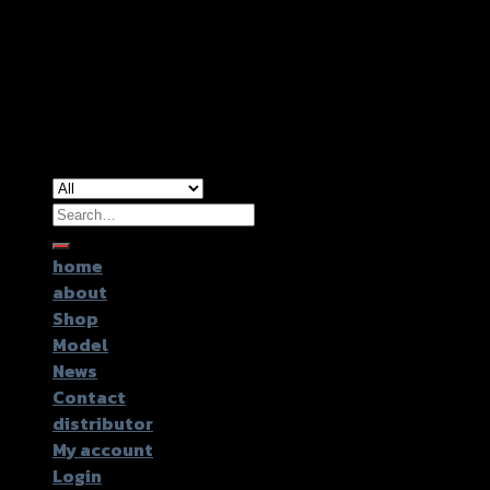
Copyright 2026 ©
GTR2017 Co.,Ltd.
Search
for:
home
about
Shop
Model
News
Contact
distributor
My account
Login