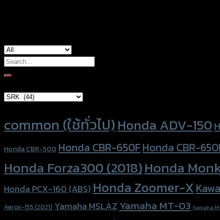
used for
common
Search
for:
Brand Category
Product tags
common (ใช้ทั่วไป)
Honda ADV-150
H
Honda CBR-650F
Honda CBR-650
Honda CBR-500
Honda Forza300 (2018)
Honda Monk
Honda Zoomer-X
Kawa
Honda PCX-160 (ABS)
Yamaha MT-03
Yamaha MSLAZ
Aerox-155 (2021)
Yamaha M