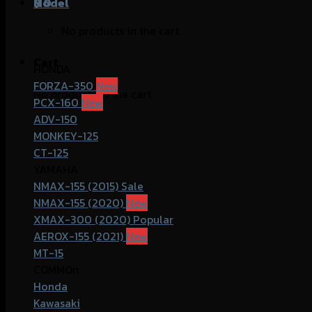
฿
Model
0
No products in the cart.
Cart
HONDA
FORZA-350
No products in the cart.
PCX-160
ADV-150
MONKEY-125
CT-125
YAMAHA
NMAX-155 (2015)
NMAX-155 (2020)
XMAX-300 (2020)
AEROX-155 (2021)
MT-15
COMMOn
Honda
Kawasaki