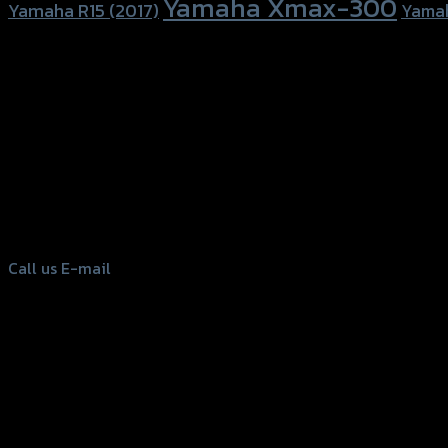
Yamaha Xmax-300
Yamaha R15 (2017)
Yama
156 Rama 2 Rd. , Soi.2 Jomthong ,
Bangkok 10150, Thailand
Tel: 02-476-1399 , 098-829-9301
Call us
E-mail