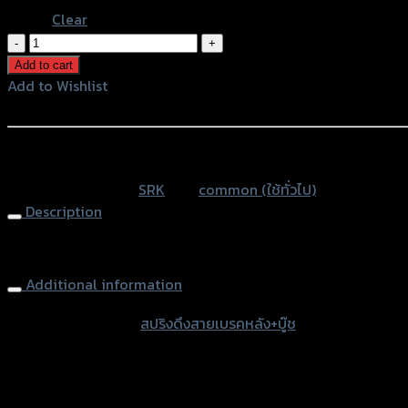
Clear
สปริง
ดึง
Add to cart
สาย
Add to Wishlist
เบรค
Add to Wishlist
หลัง
ใช้ได้
หรือสั่งซื้อผ่านทาง
ทุก
SKU:
N/A
Category:
SRK
Tag:
common (ใช้ทั่วไป)
รุ่น
Description
quantity
Rear Brake Return Spring + Black Nut NOUVO/MIO/FINO
Additional information
accessories type
สปริงดึงสายเบรคหลัง+บู๊ช
Color
Silver, Red, Gold, Black, Blue