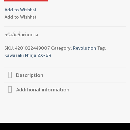
หน้า
Add to Wishlist
กัน
Add to Wishlist
ล้ม
REVOLUTION
ZX-
หรือสั่งซื้อผ่านทาง
6R
quantity
SKU:
4201022449007
Category:
Revolution
Tag:
Kawasaki Ninja ZX-6R
Description
Additional information