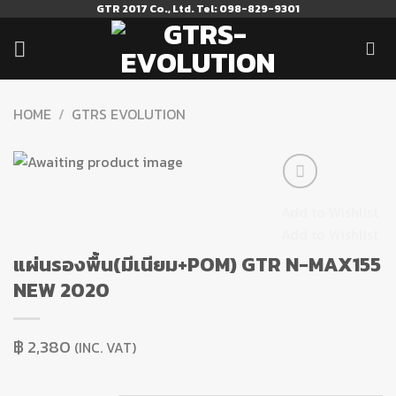
Skip
GTR 2017 Co., Ltd. Tel: 098-829-9301
to
content
HOME
/
GTRS EVOLUTION
Add to Wishlist
Add to Wishlist
แผ่นรองพื้น(มีเนียม+POM) GTR N-MAX155
NEW 2020
฿
2,380
(INC. VAT)