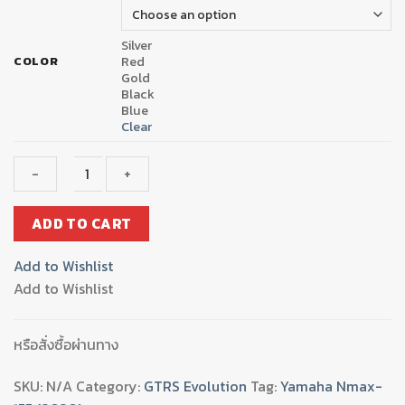
Silver
Red
COLOR
Gold
Black
Blue
Clear
แผ่น
ADD TO CART
รอง
พื้น(มี
Add to Wishlist
เนียม+POM)
Add to Wishlist
GTR
N-
MAX155
หรือสั่งซื้อผ่านทาง
NEW
2020
SKU:
N/A
Category:
GTRS Evolution
Tag:
Yamaha Nmax-
quantity